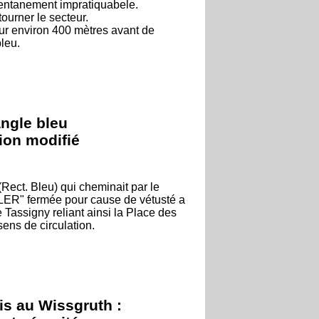
mentanement impratiquabele.
ourner le secteur.
sur environ 400 mètres avant de
bleu.
ngle bleu
ion modifié
ect. Bleu) qui cheminait par le
LER" fermée pour cause de vétusté a
 Tassigny reliant ainsi la Place des
ens de circulation.
is au Wissgruth :