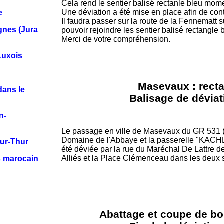
Cela rend le sentier balisé rectanle bleu mo
Une déviation a été mise en place afin de cont
e
Il faudra passer sur la route de la Fennematt 
gnes (Jura
pouvoir rejoindre les sentier balisé rectangle 
Merci de votre compréhension.
Auxois
Masevaux : recta
dans le
Balisage de déviat
n-
Le passage en ville de Masevaux du GR 531 (R
Domaine de l'Abbaye et la passerelle "KACH
sur-Thur
été déviée par la rue du Maréchal De Lattre de
Alliés et la Place Clémenceau dans les deux s
as marocain
Abattage et coupe de bo